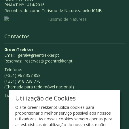
RNAAT Nº 1414/2016
Reconhecido como Turismo de Natureza pelo ICNF.
Contactos
GreenTrekker
Email:
geral@greentrekker.pt
Reservas:
reservas@greentrekker.pt
Telefone:
(+351) 967 357 858
(+351) 918 738 770
(Chamada para rede móvel nacional.)
Livro de Reclamações
Utilização de Cookies
O site GreenTrekker.pt utiliza cookies para
proporcionar o melhor serviço possível aos nossos
utilizadores. As nossas cookies servem apenas para
as estatísticas de utilização do nosso site, e não