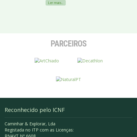
Ler mais...
PARCEIROS
Reconhecido pelo ICNF
Caminhar & Explorar, Lda
Registada no ITP com as Licenças:
RNAVT Nº 6608