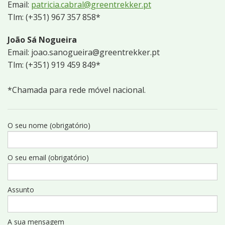
Email:
patricia.cabral@greentrekker.pt
Tlm: (+351) 967 357 858*
João Sá Nogueira
Email:
joao.sanogueira@greentrekker.pt
Tlm: (+351) 919 459 849*
*Chamada para rede móvel nacional.
O seu nome (obrigatório)
O seu email (obrigatório)
Confirm your email (required)
Assunto
A sua mensagem