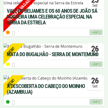
ÚLTIMAS VAGAS!
Set
VALE DO BEIJAMES E OS 60 ANOS DE JOÃO SÁ
NOGUEIRA UMA CELEBRAÇÃO ESPECIAL NA
SERRA DA ESTRELA
+INFO
26
NEW!
MATA DO BUGALHÃO - SERRA DE MONTEMURO
Set
+INFO
26
NEW!
À DESCOBERTA DO CABEÇO DO MOINHO
Set
(AZAMBUJA)
+INFO