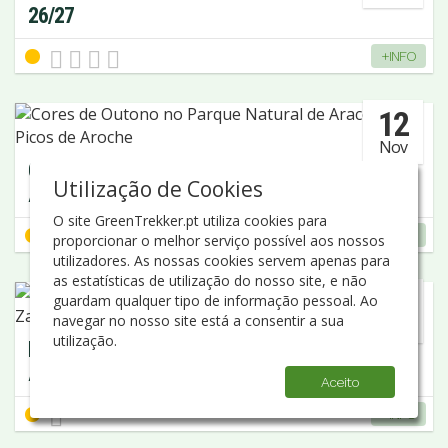
26/27
+INFO
12
Nov
CORES DE OUTONO NO PARQUE NATURAL DE
Utilização de Cookies
ARACENA E PICOS DE AROCHE
O site GreenTrekker.pt utiliza cookies para
+INFO
proporcionar o melhor serviço possível aos nossos
utilizadores. As nossas cookies servem apenas para
as estatísticas de utilização do nosso site, e não
13
guardam qualquer tipo de informação pessoal. Ao
navegar no nosso site está a consentir a sua
Nov
utilização.
PELOS TRILHOS DA COSTA VICENTINA -
ALMOGRAVE / ZAMBUJEIRA DO MAR / ODECEIXE
Aceito
+INFO