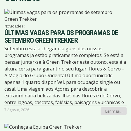
Novidades:
ÚLTIMAS VAGAS PARA OS PROGRAMAS DE
SETEMBRO GREEN TREKKER
Setembro está a chegar e alguns dos nossos
programas já estão praticamente completos. Se está a
pensar juntar-se à Green Trekker este outono, esta é a
altura certa para garantir o seu lugar. Flores & Corvo –
A Magia do Grupo Ocidental Última oportunidade:
apenas 1 quarto disponível, para ocupação single ou
casal. Uma viagem aos Açores para descobrir a
extraordinária beleza das ilhas das Flores e do Corvo,
entre lagoas, cascatas, falésias, paisagens vulcânicas e
alguns dos trilhos mais impressionantes do
7 Agosto, 2026
Ler mais...
arquipélago. Mais informações e reservas:
https://greentrekker.pt/agenda/flores-e-corvo-a-
magia-do-grupo-ocidental-14/ Parque Natural de