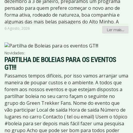
milhares de participantes por Portugal e por vários
dezembro a 3 de janeiro, preparámos um programa
destinos internacionais, partilhando a sua paixão pela
pensado para quem prefere começar o novo ano de
montanha, pela descoberta e pelo espírito de aventura.
forma ativa, rodeado de natureza, boa companhia e
Esta será uma excelente oportunidade para voltar a
algumas das mais belas paisagens do Alto Minho. A
caminhar juntos, rever velhos amigos, conhecer novos
aventura começa com um jantar especial de Réveillon
6 Agosto, 2026
Ler mais...
companheiros de trilho e celebrar um marco muito
junto ao rio Lima, no coração de Viana do Castelo,
especial. Se já fez parte de alguma aventura Green
seguido do espetáculo de fogo de artifício e da
Trekker, este convite é também para si. Venha celebrar
animação da cidade. Nos dias seguintes, iremos
Novidades:
connosco estes 60 anos, num ambiente de amizade,
descobrir alguns dos trilhos mais emblemáticos da
PARTILHA DE BOLEIAS PARA OS EVENTOS
natureza e boa disposição, porque os melhores
região, caminhando pelo Monte de Santa Luzia e pela
GT!!!
aniversários são aqueles que se vivem ao lado das
Serra d'Arga, entre cascatas, rios, bosques, aldeias
Passamos tempos difíceis, por isso vamos arranjar uma
pessoas que fizeram parte da caminhada. As vagas são
tradicionais e miradouros de rara beleza. Será uma
maneira de poupar custos e o ambiente. A todos que
limitadas. Reserve já o seu lugar e junte-se a esta
oportunidade para celebrar a chegada de 2027 de uma
forem aos nossos eventos e que estejam dispostos a
celebração muito especial!
forma diferente, longe da confusão, desfrutando da
partilhar boleia no seu carro façam o seguinte no
natureza e do ambiente de amizade que caracteriza os
grupo do Green Trekker Fans. Nome do evento que
eventos da Green Trekker. As vagas são limitadas e
vão participar Local de saída Hora de saida Número de
este é um dos programas mais procurados do nosso
lugares no carro Contacto ( tel ou email) Usem o tópico
calendário de fim de ano. Se pretende participar, este é
#boleia para ser depois mais fácil fazer uma pesquisa
o momento ideal para garantir o seu lugar e aproveitar
no grupo Acho que pode ser bom para todos poder
as condições especiais de reserva antecipada.