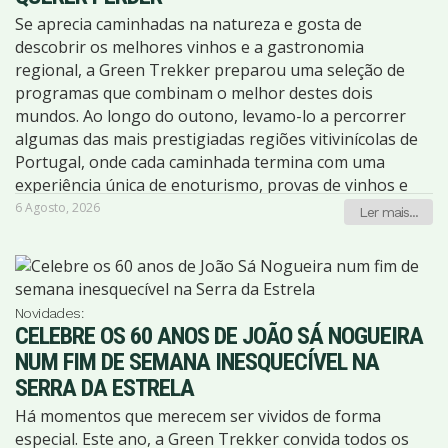
juntar-se a uma equipa que vive a montanha com
nossos grupos são acolhedores e inclusivos. Há
Se aprecia caminhadas na natureza e gosta de
paixão e que trabalha diariamente para que cada
participantes de todas as idades, com diferentes
descobrir os melhores vinhos e a gastronomia
quilómetro percorrido se transforme numa experiência
experiências de caminhada, mas todos com algo em
regional, a Green Trekker preparou uma seleção de
memorável. Conheça os nossos guias e parceiros e
comum: a vontade de descobrir novos lugares e viver
programas que combinam o melhor destes dois
venha descobrir porque milhares de participantes
momentos inesquecíveis em contacto com a natureza.
mundos. Ao longo do outono, levamo-lo a percorrer
escolhem caminhar connosco ano após ano.
Viajar sozinho também significa ter a liberdade de
algumas das mais prestigiadas regiões vitivinícolas de
escolher o programa que realmente deseja fazer, sem
Portugal, onde cada caminhada termina com uma
depender da disponibilidade de familiares ou amigos. É
experiência única de enoturismo, provas de vinhos e
uma oportunidade para sair da zona de conforto,
sabores tradicionais. Estes programas fazem parte da
6 Agosto, 2026
Ler mais...
ganhar confiança e conhecer pessoas que partilham a
agenda de outono da Green Trekker e juntam
mesma paixão pela natureza, pela aventura e pelas
natureza, património, cultura e gastronomia numa
caminhadas. Ao longo de mais de duas décadas de
experiência completa.
atividade, a Green Trekker teve o privilégio de
Novidades:
acompanhar milhares de participantes. Muitos
CELEBRE OS 60 ANOS DE JOÃO SÁ NOGUEIRA
chegaram pela primeira vez sem conhecer ninguém e
NUM FIM DE SEMANA INESQUECÍVEL NA
hoje fazem parte daquilo que gostamos de chamar a
SERRA DA ESTRELA
família Green Trekker. Há amizades que nasceram nos
trilhos, grupos que se reencontram programa após
Há momentos que merecem ser vividos de forma
programa e até casais que começaram a sua história
especial. Este ano, a Green Trekker convida todos os