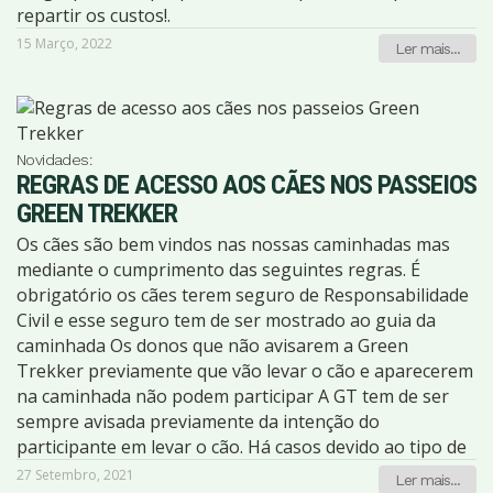
repartir os custos!.
15 Março, 2022
Ler mais...
Novidades:
REGRAS DE ACESSO AOS CÃES NOS PASSEIOS
GREEN TREKKER
Os cães são bem vindos nas nossas caminhadas mas
mediante o cumprimento das seguintes regras. É
obrigatório os cães terem seguro de Responsabilidade
Civil e esse seguro tem de ser mostrado ao guia da
caminhada Os donos que não avisarem a Green
Trekker previamente que vão levar o cão e aparecerem
na caminhada não podem participar A GT tem de ser
sempre avisada previamente da intenção do
participante em levar o cão. Há casos devido ao tipo de
percurso que não será possível levar o animal. Só
27 Setembro, 2021
Ler mais...