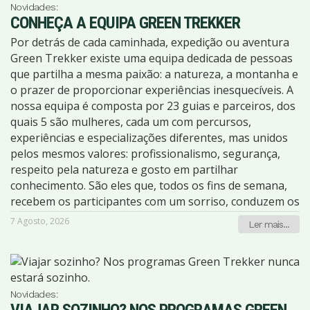
Novidades:
Somiedo – Astúrias Viagem confirmada! Uma
CONHEÇA A EQUIPA GREEN TREKKER
oportunidade para descobrir um dos grandes tesouros
Por detrás de cada caminhada, expedição ou aventura
naturais das Astúrias, caminhando por vales,
Green Trekker existe uma equipa dedicada de pessoas
montanhas, bosques e aldeias tradicionais num cenário
que partilha a mesma paixão: a natureza, a montanha e
de grande beleza. Mais informações e reservas:
o prazer de proporcionar experiências inesquecíveis. A
https://greentrekker.pt/agenda/parque-natural-de-
nossa equipa é composta por 23 guias e parceiros, dos
somiedo-asturias-5/ Vale do Beijames – O Segredo da
quais 5 são mulheres, cada um com percursos,
Serra da Estrela Poucas vagas disponíveis! Um fim de
experiências e especializações diferentes, mas unidos
semana muito especial na Serra da Estrela, com
pelos mesmos valores: profissionalismo, segurança,
caminhadas pelo magnífico Vale do Beijames e pela
respeito pela natureza e gosto em partilhar
Rota das Faias, num programa que será também
conhecimento. São eles que, todos os fins de semana,
marcado pela celebração dos 60 anos de João Sá
recebem os participantes com um sorriso, conduzem os
Nogueira, fundador da Green Trekker. Uma excelente
grupos pelos mais belos trilhos de Portugal e de vários
oportunidade para juntar os amigos, caminhar,
7 Agosto, 2026
Ler mais...
destinos internacionais, acompanham cada desafio e
conviver e celebrar juntos este momento especial. Mais
garantem que cada programa decorre com a máxima
informações e reservas:
qualidade e segurança. Mais do que guias, são pessoas
https://greentrekker.pt/agenda/vale-do-beijames-o-
que conhecem profundamente os territórios por onde
segredo-da-serra-da-estrela-4/ Não deixe para depois
Novidades:
caminhamos. Muitos percorrem os mesmos trilhos ao
Flores & Corvo tem apenas um quarto disponível,