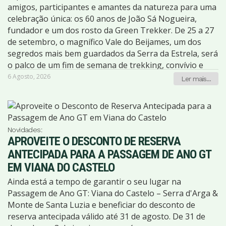
durante uma caminhada. Se tem vontade de participar
amigos, participantes e amantes da natureza para uma
num dos nossos programas, mas ainda hesita porque
celebração única: os 60 anos de João Sá Nogueira,
vai sozinho, deixamos-lhe um desafio: dê o primeiro
fundador e um dos rosto da Green Trekker. De 25 a 27
passo. Nós tratamos do resto. O próximo trilho pode
de setembro, o magnífico Vale do Beijames, um dos
levá-lo a descobrir muito mais do que uma paisagem
segredos mais bem guardados da Serra da Estrela, será
deslumbrante. Pode ser o início de novas amizades, de
o palco de um fim de semana de trekking, convívio e
novas aventuras e de muitas histórias para recordar.
partilha. Mais do que um programa de caminhadas,
6 Agosto, 2026
Ler mais...
Escolha o seu próximo destino e junte-se à família
será uma oportunidade para reunir pessoas que, ao
Green Trekker. Estamos à sua espera!
longo dos anos, fizeram parte desta grande família,
recordando aventuras, criando novas memórias e
celebrando uma vida dedicada à montanha e ao turismo
Novidades:
de natureza. O programa inclui duas caminhadas por
APROVEITE O DESCONTO DE RESERVA
alguns dos locais mais deslumbrantes da Serra da
ANTECIPADA PARA A PASSAGEM DE ANO GT
Estrela. Exploraremos o encantador Vale do Beijames,
EM VIANA DO CASTELO
com os seus ribeiros, bosques e antigos caminhos
serranos, e percorreremos a magnífica Rota das Faias,
Ainda está a tempo de garantir o seu lugar na
um dos trilhos mais emblemáticos da região, onde a
Passagem de Ano GT: Viana do Castelo – Serra d'Arga &
natureza começa a vestir as cores do outono. Ao longo
Monte de Santa Luzia e beneficiar do desconto de
de mais de duas décadas, João Sá Nogueira guiou
reserva antecipada válido até 31 de agosto. De 31 de