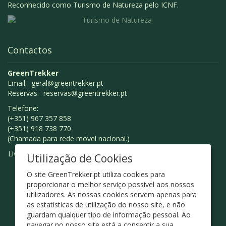
Reconhecido como Turismo de Natureza pelo ICNF.
Contactos
GreenTrekker
Email:
geral@greentrekker.pt
Reservas:
reservas@greentrekker.pt
Telefone:
(+351) 967 357 858
(+351) 918 738 770
(Chamada para rede móvel nacional.)
Livro de Reclamações
Utilização de Cookies
O site GreenTrekker.pt utiliza cookies para
proporcionar o melhor serviço possível aos nossos
utilizadores. As nossas cookies servem apenas para
as estatísticas de utilização do nosso site, e não
guardam qualquer tipo de informação pessoal. Ao
navegar no nosso site está a consentir a sua