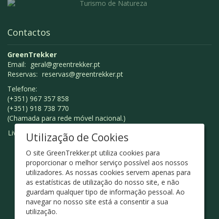
Contactos
GreenTrekker
Email:
geral@greentrekker.pt
Reservas:
reservas@greentrekker.pt
Telefone:
(+351) 967 357 858
(+351) 918 738 770
(Chamada para rede móvel nacional.)
Livro de Reclamações
Utilização de Cookies
O site GreenTrekker.pt utiliza cookies para
proporcionar o melhor serviço possível aos nossos
utilizadores. As nossas cookies servem apenas para
as estatísticas de utilização do nosso site, e não
guardam qualquer tipo de informação pessoal. Ao
navegar no nosso site está a consentir a sua
utilização.