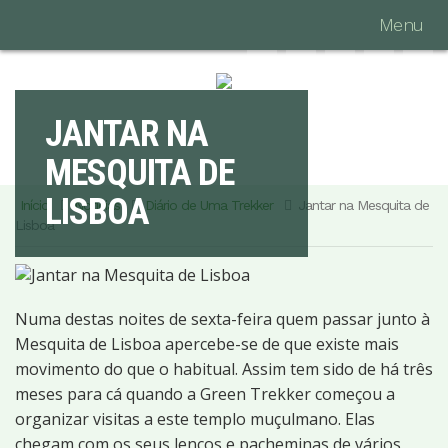
Menu
JANTAR NA
MESQUITA DE
LISBOA
Início
Notícias
Diário de Uma Trekker
Jantar na Mesquita de
Lisboa
Numa destas noites de sexta-feira quem passar junto à
Mesquita de Lisboa apercebe-se de que existe mais
movimento do que o habitual. Assim tem sido de há três
meses para cá quando a Green Trekker começou a
organizar visitas a este templo muçulmano. Elas
chegam com os seus lenços e pacheminas de vários