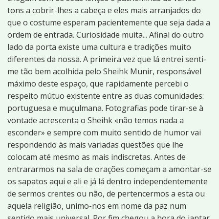
tons a cobrir-lhes a cabeça e eles mais arranjados do
que o costume esperam pacientemente que seja dada a
ordem de entrada. Curiosidade muita... Afinal do outro
lado da porta existe uma cultura e tradições muito
diferentes da nossa. A primeira vez que lá entrei senti-
me tão bem acolhida pelo Sheihk Munir, responsável
máximo deste espaço, que rapidamente percebi o
respeito mútuo existente entre as duas comunidades:
portuguesa e muçulmana. Fotografias pode tirar-se à
vontade acrescenta o Sheihk «não temos nada a
esconder» e sempre com muito sentido de humor vai
respondendo às mais variadas questões que lhe
colocam até mesmo as mais indiscretas. Antes de
entrararmos na sala de orações começam a amontar-se
os sapatos aqui e ali e já lá dentro independentemente
de sermos crentes ou não, de pertencermos a esta ou
aquela religião, unimo-nos em nome da paz num
sentido mais universal. Por fim chegou a hora do jantar