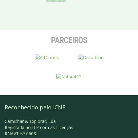
PARCEIROS
Reconhecido pelo ICNF
Caminhar & Explorar, Lda
Registada no ITP com as Licenças:
RNAVT Nº 6608