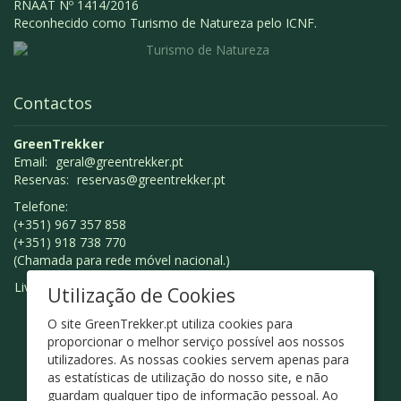
RNAAT Nº 1414/2016
Reconhecido como Turismo de Natureza pelo ICNF.
Contactos
GreenTrekker
Email:
geral@greentrekker.pt
Reservas:
reservas@greentrekker.pt
Telefone:
(+351) 967 357 858
(+351) 918 738 770
(Chamada para rede móvel nacional.)
Livro de Reclamações
Utilização de Cookies
O site GreenTrekker.pt utiliza cookies para
proporcionar o melhor serviço possível aos nossos
utilizadores. As nossas cookies servem apenas para
as estatísticas de utilização do nosso site, e não
guardam qualquer tipo de informação pessoal. Ao