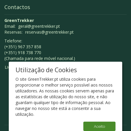
Contactos
GreenTrekker
Email:
geral@greentrekker.pt
Reservas:
reservas@greentrekker.pt
Telefone:
(+351) 967 357 858
(+351) 918 738 770
(Chamada para rede móvel nacional.)
Livro de Reclamações
Utilização de Cookies
O site GreenTrekker.pt utiliza cookies para
proporcionar o melhor serviço possível aos nossos
utilizadores. As nossas cookies servem apenas para
as estatísticas de utilização do nosso site, e não
guardam qualquer tipo de informação pessoal. Ao
navegar no nosso site está a consentir a sua
utilização.
Aceito