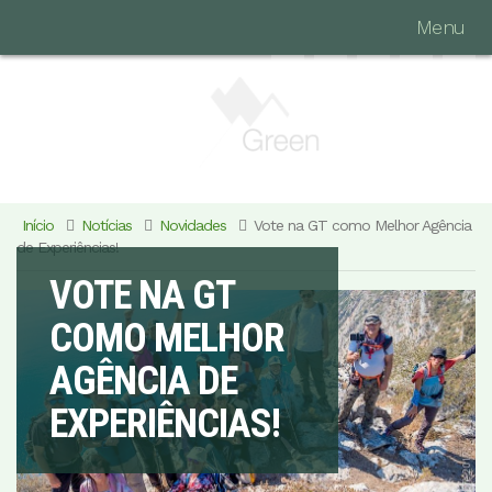
Menu
Início
Notícias
Novidades
Vote na GT como Melhor Agência
de Experiências!
VOTE NA GT
COMO MELHOR
AGÊNCIA DE
EXPERIÊNCIAS!