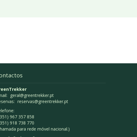
ontactos
reenTrekker
ail:
geral@greentrekker.pt
eservas:
reservas@greentrekker.pt
lefone:
351) 967 357 858
351) 918 738 770
hamada para rede móvel nacional.)