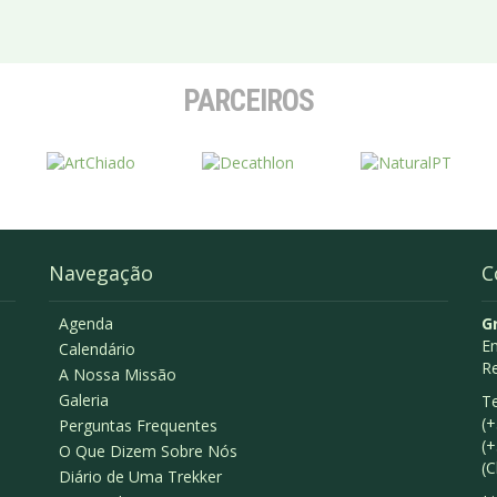
PARCEIROS
Navegação
C
Agenda
G
Em
Calendário
R
A Nossa Missão
Galeria
Te
(+
Perguntas Frequentes
(+
O Que Dizem Sobre Nós
(C
Diário de Uma Trekker