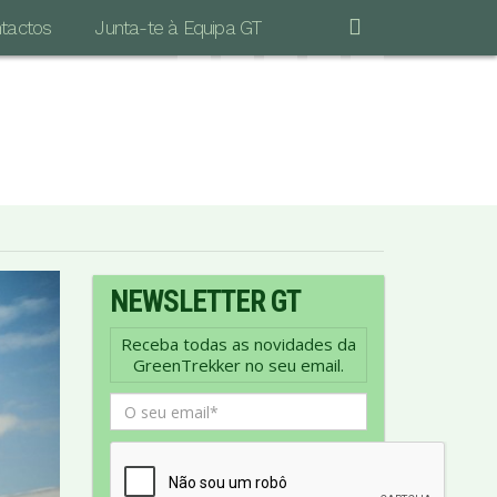
tactos
Junta-te à Equipa GT
"POR MAIS LONGA QUE SEJA A CAMINHADA
S IMPORTANTE É DAR O PRIMEIRO PASSO…"
Vinicius de Moraes
NEWSLETTER GT
Receba todas as novidades da
GreenTrekker no seu email.