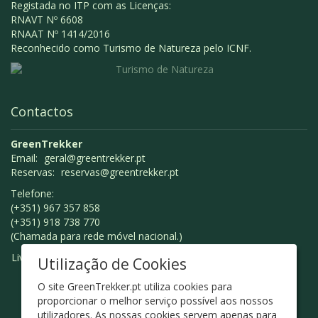
Registada no ITP com as Licenças:
RNAVT Nº 6608
RNAAT Nº 1414/2016
Reconhecido como Turismo de Natureza pelo ICNF.
Contactos
GreenTrekker
Email:
geral@greentrekker.pt
Reservas:
reservas@greentrekker.pt
Telefone:
(+351) 967 357 858
(+351) 918 738 770
(Chamada para rede móvel nacional.)
Livro de Reclamações
Utilização de Cookies
O site GreenTrekker.pt utiliza cookies para
proporcionar o melhor serviço possível aos nossos
utilizadores. As nossas cookies servem apenas para