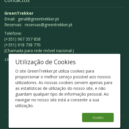
Contactos
GreenTrekker
Email:
geral@greentrekker.pt
Reservas:
reservas@greentrekker.pt
Telefone:
(+351) 967 357 858
(+351) 918 738 770
(Chamada para rede móvel nacional.)
Livro de Reclamações
Utilização de Cookies
O site GreenTrekker.pt utiliza cookies para
proporcionar o melhor serviço possível aos nossos
utilizadores. As nossas cookies servem apenas para
as estatísticas de utilização do nosso site, e não
guardam qualquer tipo de informação pessoal. Ao
navegar no nosso site está a consentir a sua
utilização.
Aceito
© Green Trekker 2026 - Design
ArtChiado