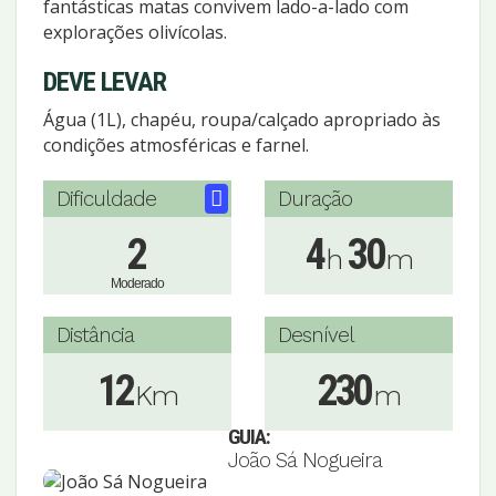
fantásticas matas convivem lado-a-lado com
explorações olivícolas.
DEVE LEVAR
Água (1L), chapéu, roupa/calçado apropriado às
condições atmosféricas e farnel.
Dificuldade
Duração
2
4
30
h
m
Moderado
Distância
Desnível
12
230
Km
m
GUIA:
João Sá Nogueira