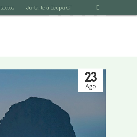
tactos
Junta-te à Equipa GT
"POR MAIS LONGA QUE SEJA A CAMINHADA
S IMPORTANTE É DAR O PRIMEIRO PASSO…"
Vinicius de Moraes
23
Ago