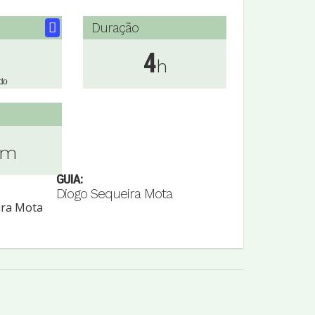
Duração
4
h
do
Km
GUIA:
Diogo Sequeira Mota