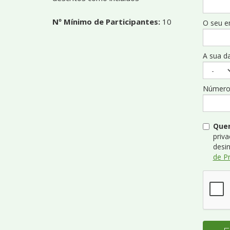
Nº Mínimo de Participantes:
10
O seu em
A sua da
Número 
Quer
priva
desi
de P