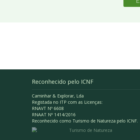
E
Reconhecido pelo ICNF
Caminhar & Explorar, Lda
Registada no ITP com as Licenças:
RNAVT Nº 6608
RNAAT Nº 1414/2016
Reconhecido como Turismo de Natureza pelo ICNF.