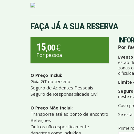
FAÇA JÁ A SUA RESERVA
INFO
15
€
,00
Por fa
Por pessoa
Evento
estão d
zonas on
dificuld
O Preço Inclui:
Guia GT no terreno
Limite 
Seguro de Acidentes Pessoais
Seguro
Seguro de Responsabilidade Civil
neste e
Caso pr
O Preço Não Inclui:
Transporte até ao ponto de encontro
Se está
Refeições
Outros não especificamente
Primeiro
descritos como incluídos