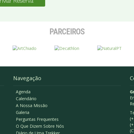
nviar Reserva
PARCEIROS
Navegação
C
Agenda
G
Em
Calendário
R
A Nossa Missão
Galeria
Te
(+
Perguntas Frequentes
(+
O Que Dizem Sobre Nós
(C
Diário de Uma Trekker