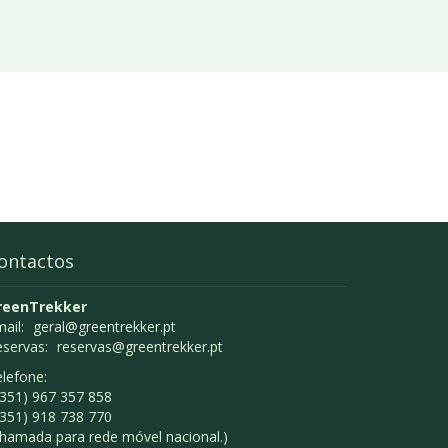
ontactos
reenTrekker
ail:
geral@greentrekker.pt
eservas:
reservas@greentrekker.pt
lefone:
351) 967 357 858
351) 918 738 770
hamada para rede móvel nacional.)