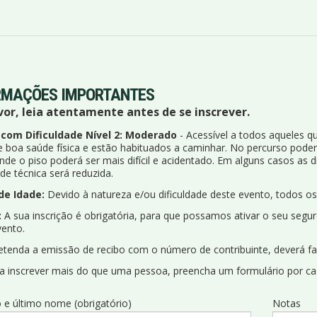
RMAÇÕES IMPORTANTES
vor, leia atentamente antes de se inscrever.
 com Dificuldade Nível 2: Moderado
- Acessível a todos aqueles 
e boa saúde física e estão habituados a caminhar. No percurso pode
de o piso poderá ser mais difícil e acidentado. Em alguns casos as 
ade técnica será reduzida.
de Idade:
Devido à natureza e/ou dificuldade deste evento, todos o
:
A sua inscrição é obrigatória, para que possamos ativar o seu seguro
vento.
etenda a emissão de recibo com o número de contribuinte, deverá f
 a inscrever mais do que uma pessoa, preencha um formulário por ca
 e último nome (obrigatório)
Notas