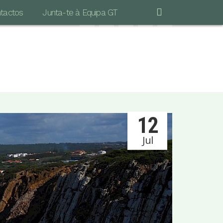
tactos
Junta-te à Equipa GT
"POR MAIS LONGA QUE SEJA A CAMINHADA
S IMPORTANTE É DAR O PRIMEIRO PASSO…"
Vinicius de Moraes
12
Jul