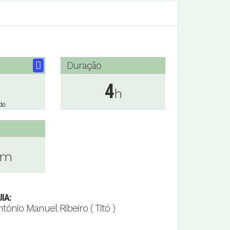
Duração
4
h
do
Km
IA:
tónio Manuel Ribeiro ( Titó )