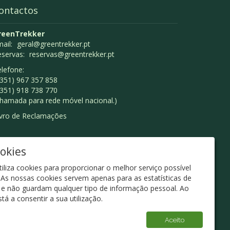
ontactos
reenTrekker
ail:
geral@greentrekker.pt
eservas:
reservas@greentrekker.pt
lefone:
351) 967 357 858
351) 918 738 770
hamada para rede móvel nacional.)
ivro de Reclamações
ookies
tiliza cookies para proporcionar o melhor serviço possível
. As nossas cookies servem apenas para as estatísticas de
e, e não guardam qualquer tipo de informação pessoal. Ao
tá a consentir a sua utilização.
Aceito