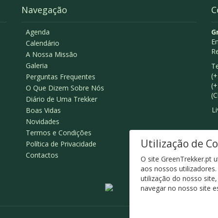
Navegação
C
Agenda
G
Em
Calendário
R
A Nossa Missão
Galeria
Te
(+
Perguntas Frequentes
(+
O Que Dizem Sobre Nós
(C
Diário de Uma Trekker
L
Boas Vidas
Novidades
Termos e Condições
Utilização de C
Política de Privacidade
Contactos
O site GreenTrekker.pt u
aos nossos utilizadores
utilização do nosso sit
navegar no nosso site es