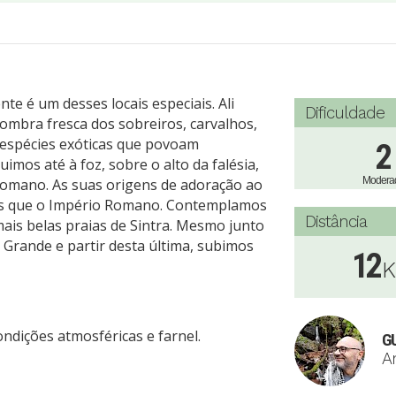
e é um desses locais especiais. Ali
Dificuldade
ombra fresca dos sobreiros, carvalhos,
espécies exóticas que povoam
2
uimos até à foz, sobre o alto da falésia,
Modera
omano. As suas origens de adoração ao
os que o Império Romano. Contemplamos
Distância
mais belas praias de Sintra. Mesmo junto
 Grande e partir desta última, subimos
12
ndições atmosféricas e farnel.
GU
An