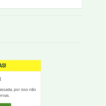
AS!
(
passada, por isso não
ervas.