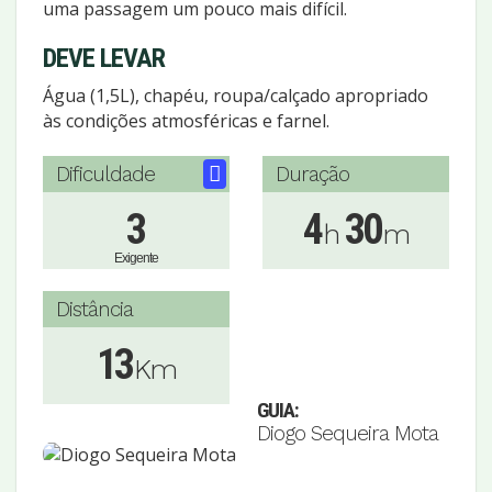
uma passagem um pouco mais difícil.
DEVE LEVAR
Água (1,5L), chapéu, roupa/calçado apropriado
às condições atmosféricas e farnel.
Dificuldade
Duração
3
4
30
h
m
Exigente
Distância
13
Km
GUIA:
Diogo Sequeira Mota