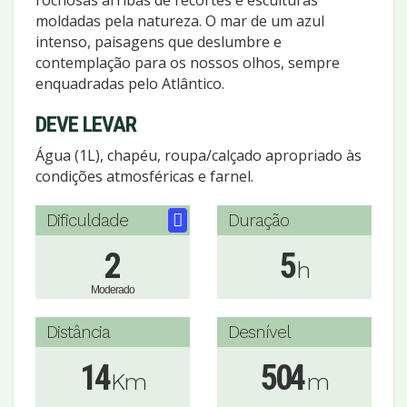
moldadas pela natureza. O mar de um azul
intenso, paisagens que deslumbre e
contemplação para os nossos olhos, sempre
enquadradas pelo Atlântico.
DEVE LEVAR
Água (1L), chapéu, roupa/calçado apropriado às
condições atmosféricas e farnel.
Dificuldade
Duração
2
5
h
Moderado
Distância
Desnível
14
504
Km
m