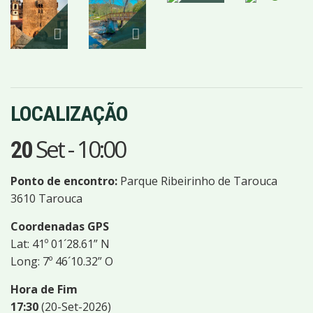
IMAGENS
LOCALIZAÇÃO
Set
-
10:00
20
Ponto de encontro:
Parque Ribeirinho de Tarouca
3610 Tarouca
Coordenadas GPS
Lat: 41º 01´28.61” N
Long: 7º 46´10.32” O
Hora de Fim
17:30
(20-Set-2026)