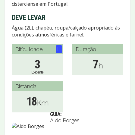
cisterciense em Portugal.
DEVE LEVAR
Água (2L), chapéu, roupa/calçado apropriado às
condições atmosféricas e farnel.
Dificuldade
Duração
3
7
h
Exigente
Distância
18
Km
GUIA:
Aldo Borges