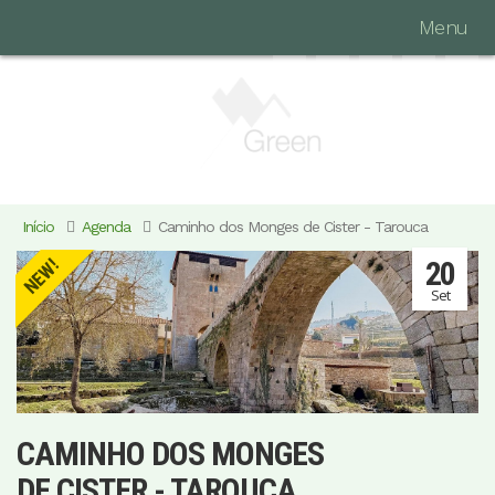
Menu
Início
Agenda
Caminho dos Monges de Cister - Tarouca
20
NEW!
Set
CAMINHO DOS MONGES
DE CISTER - TAROUCA