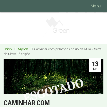
Menu
Início
Agenda
Caminhar com pirilampos no rio da Mula - Serra
de Sintra 7ª edição
13
Jun
ESGOTADO
CAMINHAR COM