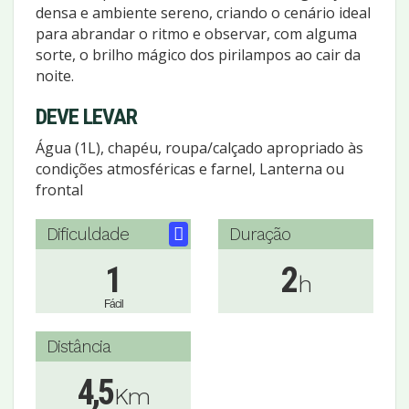
densa e ambiente sereno, criando o cenário ideal
para abrandar o ritmo e observar, com alguma
sorte, o brilho mágico dos pirilampos ao cair da
noite.
DEVE LEVAR
Água (1L), chapéu, roupa/calçado apropriado às
condições atmosféricas e farnel, Lanterna ou
frontal
Dificuldade
Duração
1
2
h
Fácil
Distância
4,5
Km