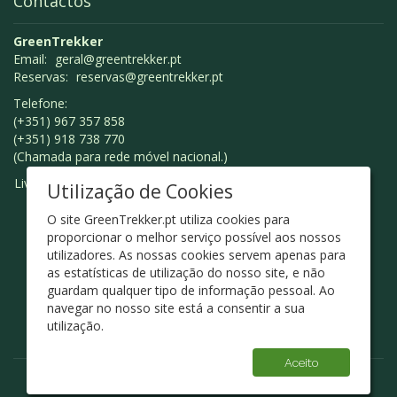
Contactos
GreenTrekker
Email:
geral@greentrekker.pt
Reservas:
reservas@greentrekker.pt
Telefone:
(+351) 967 357 858
(+351) 918 738 770
(Chamada para rede móvel nacional.)
Livro de Reclamações
Utilização de Cookies
O site GreenTrekker.pt utiliza cookies para
proporcionar o melhor serviço possível aos nossos
utilizadores. As nossas cookies servem apenas para
as estatísticas de utilização do nosso site, e não
guardam qualquer tipo de informação pessoal. Ao
navegar no nosso site está a consentir a sua
utilização.
Aceito
© Green Trekker 2026 - Design
ArtChiado