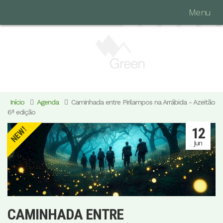
Menu
Início
Agenda
Caminhada entre Pirilampos na Arrábida - Azeitão
6ª edição
12
NEW!
Jun
CAMINHADA ENTRE