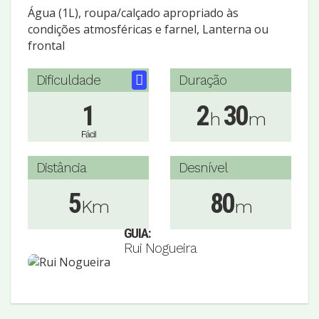
Água (1L), roupa/calçado apropriado às
condições atmosféricas e farnel, Lanterna ou
frontal
Dificuldade
Duração
1
2
30
h
m
Fácil
Distância
Desnível
5
80
Km
m
GUIA:
Rui Nogueira