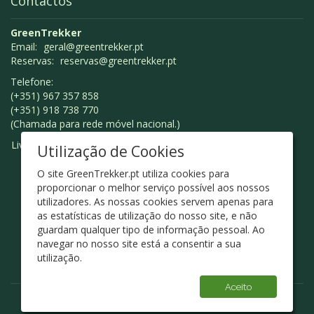
Contactos
GreenTrekker
Email:
geral@greentrekker.pt
Reservas:
reservas@greentrekker.pt
Telefone:
(+351) 967 357 858
(+351) 918 738 770
(Chamada para rede móvel nacional.)
Livro de Reclamações
Utilização de Cookies
O site GreenTrekker.pt utiliza cookies para
proporcionar o melhor serviço possível aos nossos
utilizadores. As nossas cookies servem apenas para
as estatísticas de utilização do nosso site, e não
guardam qualquer tipo de informação pessoal. Ao
navegar no nosso site está a consentir a sua
utilização.
Aceito
© Green Trekker 2026 - Design
ArtChiado