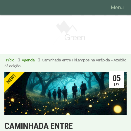
Menu
Início
Agenda
Caminhada entre Pirilampos na Arrábida - Azeitão
5ª edição
05
NEW!
Jun
CAMINHADA ENTRE