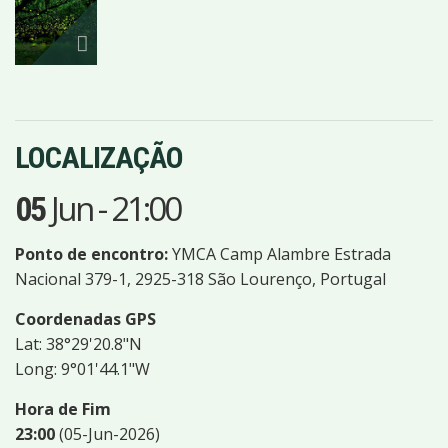
IMAGENS
LOCALIZAÇÃO
Jun
-
21:00
05
Ponto de encontro:
YMCA Camp Alambre Estrada
Nacional 379-1, 2925-318 São Lourenço, Portugal
Coordenadas GPS
Lat: 38°29'20.8"N
Long: 9°01'44.1"W
Hora de Fim
23:00
(05-Jun-2026)