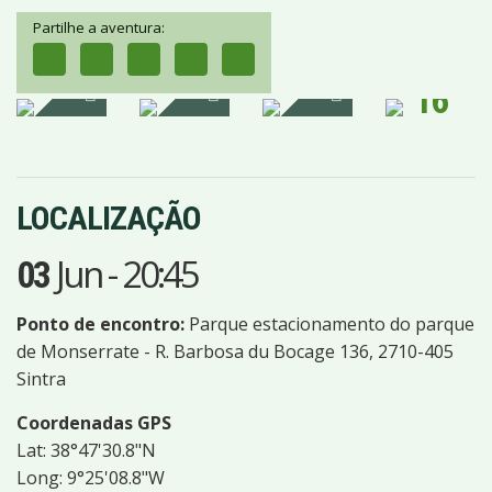
Partilhe a aventura:
16
IMAGENS
LOCALIZAÇÃO
Jun
-
20:45
03
Ponto de encontro:
Parque estacionamento do parque
de Monserrate - R. Barbosa du Bocage 136, 2710-405
Sintra
Coordenadas GPS
Lat: 38°47'30.8"N
Long: 9°25'08.8"W