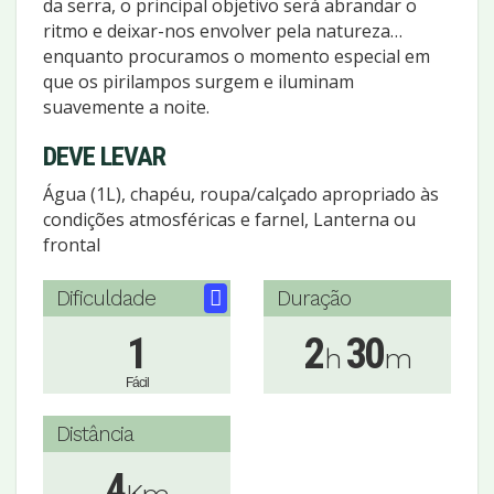
da serra, o principal objetivo será abrandar o
ritmo e deixar-nos envolver pela natureza…
enquanto procuramos o momento especial em
que os pirilampos surgem e iluminam
suavemente a noite.
DEVE LEVAR
Água (1L), chapéu, roupa/calçado apropriado às
condições atmosféricas e farnel, Lanterna ou
frontal
Dificuldade
Duração
1
2
30
h
m
Fácil
Distância
4