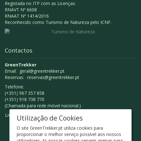
Registada no ITP com as Licenças:
RNAVT Nº 6608
RNAAT Nº 1414/2016
Reconhecido como Turismo de Natureza pelo ICNF.
Contactos
GreenTrekker
Email:
geral@greentrekker.pt
Reservas:
reservas@greentrekker.pt
Telefone:
(+351) 967 357 858
(+351) 918 738 770
(Chamada para rede móvel nacional.)
Livro de Reclamações
Utilização de Cookies
O site GreenTrekker.pt utiliza cookies para
proporcionar o melhor serviço possível aos nossos
utilizadores. As nossas cookies servem apenas para