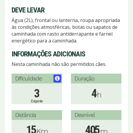
DEVE LEVAR
Água (2L), frontal ou lanterna, roupa apropriada
às condições atmosféricas, botas ou sapatos de
caminhada com rasto antiderrapante e farnel
energético para a caminhada.
INFORMAÇÕES ADICIONAIS
Nesta caminhada não são permitidos cães.
Dificuldade
Duração
3
4
h
Exigente
Distância
Desnível
15
405
Km
m