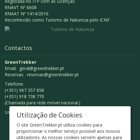
Registada no ITP com as Licenças:
RNAVT Nº 6608
RNAAT Nº 1414/2016
Reconhecido como Turismo de Natureza pelo ICNF.
Contactos
GreenTrekker
Email:
geral@greentrekker.pt
Reservas:
reservas@greentrekker.pt
Telefone:
(+351) 967 357 858
(+351) 918 738 770
(Chamada para rede móvel nacional.)
Livro de Reclamações
Utilização de Cookies
O site GreenTrekker.pt utiliza cookies para
proporcionar o melhor serviço possível aos nossos
utilizadores. As nossas cookies servem apenas para