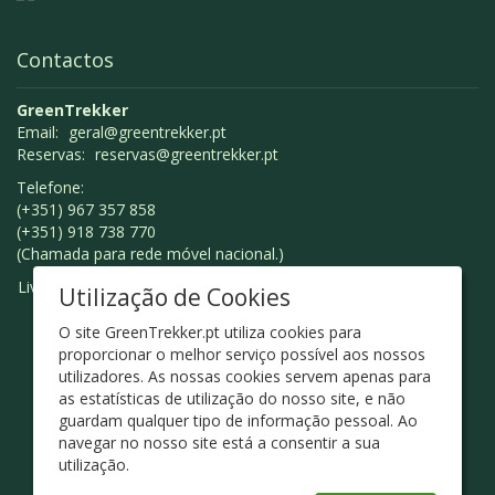
Contactos
GreenTrekker
Email:
geral@greentrekker.pt
Reservas:
reservas@greentrekker.pt
Telefone:
(+351) 967 357 858
(+351) 918 738 770
(Chamada para rede móvel nacional.)
Livro de Reclamações
Utilização de Cookies
O site GreenTrekker.pt utiliza cookies para
proporcionar o melhor serviço possível aos nossos
utilizadores. As nossas cookies servem apenas para
as estatísticas de utilização do nosso site, e não
guardam qualquer tipo de informação pessoal. Ao
navegar no nosso site está a consentir a sua
utilização.