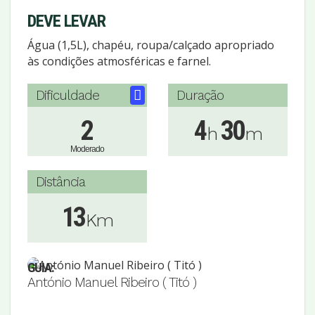
DEVE LEVAR
Água (1,5L), chapéu, roupa/calçado apropriado
às condições atmosféricas e farnel.
Dificuldade
Duração
2
4
30
h
m
Moderado
Distância
13
Km
GUIA:
António Manuel Ribeiro ( Titó )