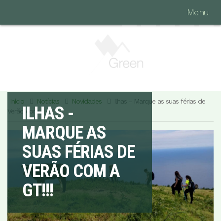
Menu
Início
Notícias
Novidades
Ilhas - Marque as suas férias de
ILHAS -
Verão com a GT!!!
MARQUE AS
SUAS FÉRIAS DE
VERÃO COM A
GT!!!