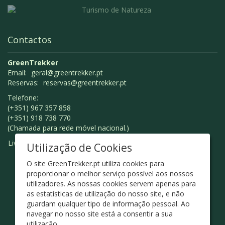
Contactos
GreenTrekker
Email:
geral@greentrekker.pt
Reservas:
reservas@greentrekker.pt
Telefone:
(+351) 967 357 858
(+351) 918 738 770
(Chamada para rede móvel nacional.)
Livro de Reclamações
Utilização de Cookies
O site GreenTrekker.pt utiliza cookies para
proporcionar o melhor serviço possível aos nossos
utilizadores. As nossas cookies servem apenas para
as estatísticas de utilização do nosso site, e não
guardam qualquer tipo de informação pessoal. Ao
navegar no nosso site está a consentir a sua
utilização.