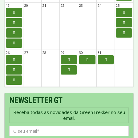
19
20
21
22
23
24
25
26
27
28
29
30
31
NEWSLETTER GT
Receba todas as novidades da GreenTrekker no seu
email.