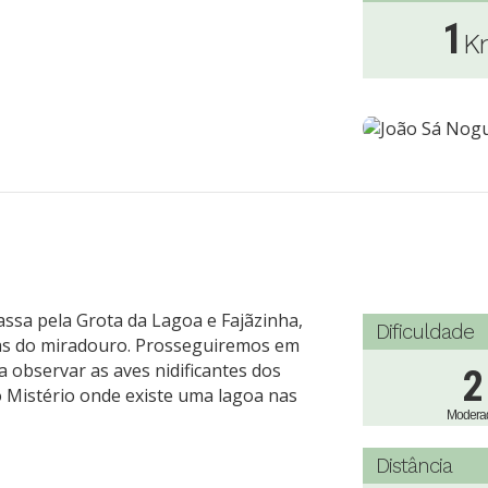
1
K
passa pela Grota da Lagoa e Fajãzinha,
Dificuldade
cas do miradouro. Prosseguiremos em
a observar as aves nidificantes dos
2
Mistério onde existe uma lagoa nas
Modera
Distância