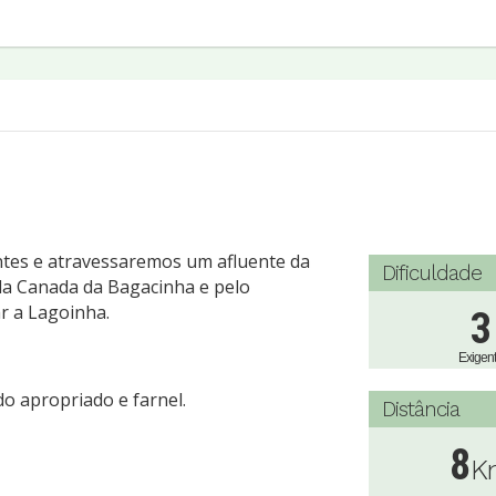
ntes e atravessaremos um afluente da
Dificuldade
la Canada da Bagacinha e pelo
r a Lagoinha.
3
Exigen
o apropriado e farnel.
Distância
8
K