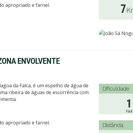
o apropriado e farnel.
7
K
E ZONA ENVOLVENTE
agoa da Falca, é um espelho de água de
Dificuldade
uma ribeira de águas de escorrência com
limenta.
1
Fácil
o apropriado e farnel.
Distância