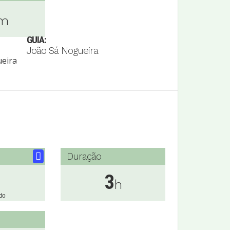
m
GUIA:
João Sá Nogueira
Duração
3
h
do