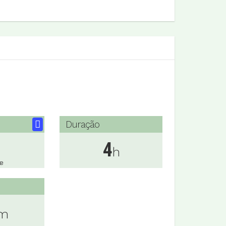
Duração
4
h
te
m