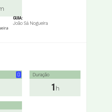
m
GUIA:
João Sá Nogueira
Duração
1
h