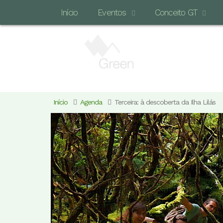
Início
Eventos
Conceito GT
Início
Agenda
Terceira: à descoberta da Ilha Lilás
E