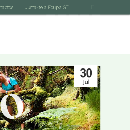
tactos
Junta-te à Equipa GT
"POR MAIS LONGA QUE SEJA A CAMINHADA
S IMPORTANTE É DAR O PRIMEIRO PASSO…"
Vinicius de Moraes
30
Jul
DO