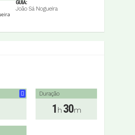
GUIA:
João Sá Nogueira
Duração
1
30
h
m