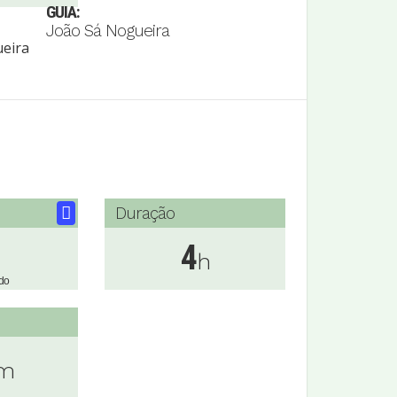
GUIA:
João Sá Nogueira
Duração
4
h
do
m