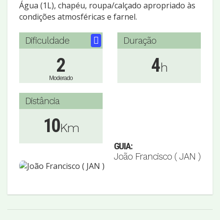
Água (1L), chapéu, roupa/calçado apropriado às
condições atmosféricas e farnel.
Dificuldade
Duração
2
4
h
Moderado
Distância
10
Km
GUIA:
João Francisco ( JAN )