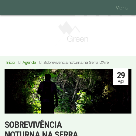
Menu
Início
Agenda
Sobrevivência noturna na Serra D'Aire
29
Ago
SOBREVIVÊNCIA
NOTURNA NA SERRA