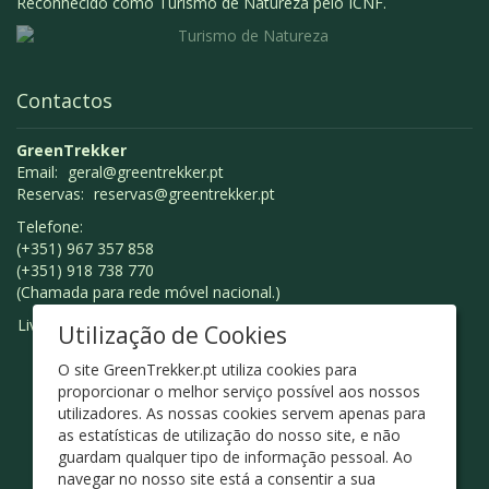
Reconhecido como Turismo de Natureza pelo ICNF.
Contactos
GreenTrekker
Email:
geral@greentrekker.pt
Reservas:
reservas@greentrekker.pt
Telefone:
(+351) 967 357 858
(+351) 918 738 770
(Chamada para rede móvel nacional.)
Livro de Reclamações
Utilização de Cookies
O site GreenTrekker.pt utiliza cookies para
proporcionar o melhor serviço possível aos nossos
utilizadores. As nossas cookies servem apenas para
as estatísticas de utilização do nosso site, e não
guardam qualquer tipo de informação pessoal. Ao
navegar no nosso site está a consentir a sua