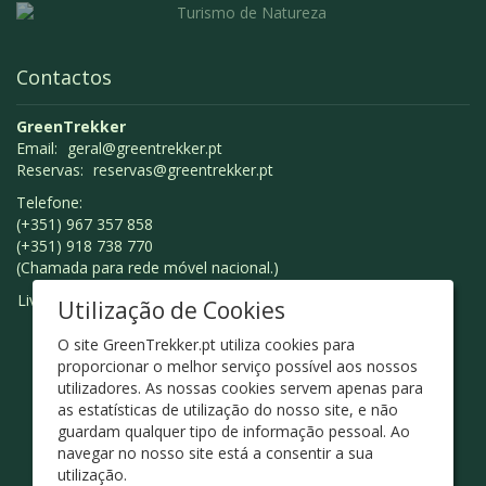
Contactos
GreenTrekker
Email:
geral@greentrekker.pt
Reservas:
reservas@greentrekker.pt
Telefone:
(+351) 967 357 858
(+351) 918 738 770
(Chamada para rede móvel nacional.)
Livro de Reclamações
Utilização de Cookies
O site GreenTrekker.pt utiliza cookies para
proporcionar o melhor serviço possível aos nossos
utilizadores. As nossas cookies servem apenas para
as estatísticas de utilização do nosso site, e não
guardam qualquer tipo de informação pessoal. Ao
navegar no nosso site está a consentir a sua
utilização.