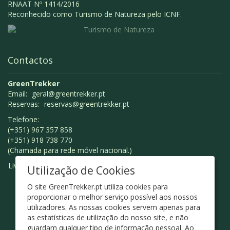
RNAAT Nº 1414/2016
Reconhecido como Turismo de Natureza pelo ICNF.
Contactos
GreenTrekker
Email:
geral@greentrekker.pt
Reservas:
reservas@greentrekker.pt
Telefone:
(+351) 967 357 858
(+351) 918 738 770
(Chamada para rede móvel nacional.)
Livro de Reclamações
Utilização de Cookies
O site GreenTrekker.pt utiliza cookies para
proporcionar o melhor serviço possível aos nossos
utilizadores. As nossas cookies servem apenas para
as estatísticas de utilização do nosso site, e não
guardam qualquer tipo de informação pessoal. Ao