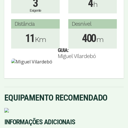
3
4
h
Exigente
Distância
Desnível
11
400
Km
m
GUIA:
Miguel Vilardebó
EQUIPAMENTO RECOMENDADO
INFORMAÇÕES ADICIONAIS