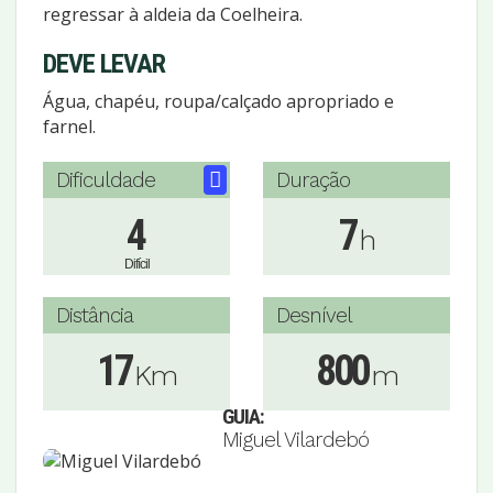
regressar à aldeia da Coelheira.
DEVE LEVAR
Água, chapéu, roupa/calçado apropriado e
farnel.
Dificuldade
Duração
4
7
h
Difícil
Distância
Desnível
17
800
Km
m
GUIA:
Miguel Vilardebó