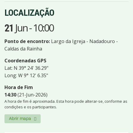
LOCALIZAÇÃO
Jun
-
10:00
21
Ponto de encontro:
Largo da Igreja - Nadadouro -
Caldas da Rainha
Coordenadas GPS
Lat: N 39° 24' 36.29"
Long: W 9° 12' 6.35"
Hora de Fim
14:30
(21-Jun-2026)
A hora de fim é aproximada. Esta hora pode alterar-se, conforme as
condições e os participantes.
Abrir mapa