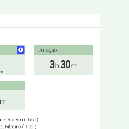
Duração
3
30
h
m
do
Km
 Ribeiro ( Titó )