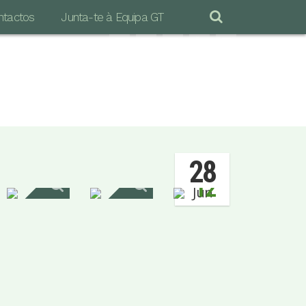
ntactos
Junta-te à Equipa GT
"POR MAIS LONGA QUE SEJA A CAMINHADA
S IMPORTANTE É DAR O PRIMEIRO PASSO…"
Vinicius de Moraes
28
12
Jun
IMAGENS