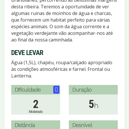
Brandilanes, percorrendo as belíssimas margens
desta ribeira. Teremos a oportunidade de ver
algumas ruinas de moinhos de água e charcas,
que fornecem um habitat perfeito para várias
espécies animais. O som da água corrente e a
vegetação verdejante vão acompanhar-nos até
ao final da nossa caminhada.
DEVE LEVAR
Água (1,5L), chapéu, roupa/calçado apropriado
às condições atmosféricas e farnel. Frontal ou
Lanterna.
Dificuldade
Duração
2
5
h
Moderado
Distância
Desnível