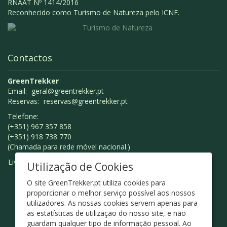
RNAAT Nº 1414/2016
Reconhecido como Turismo de Natureza pelo ICNF.
Contactos
GreenTrekker
Email:
geral@greentrekker.pt
Reservas:
reservas@greentrekker.pt
Telefone:
(+351) 967 357 858
(+351) 918 738 770
(Chamada para rede móvel nacional.)
Livro de Reclamações
Utilização de Cookies
O site GreenTrekker.pt utiliza cookies para
proporcionar o melhor serviço possível aos nossos
utilizadores. As nossas cookies servem apenas para
as estatísticas de utilização do nosso site, e não
guardam qualquer tipo de informação pessoal. Ao