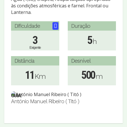
às condições atmosféricas e farnel. Frontal ou
Lanterna.
Dificuldade
Duração
3
5
h
Exigente
Distância
Desnível
11
500
Km
m
GUIA:
António Manuel Ribeiro ( Titó )