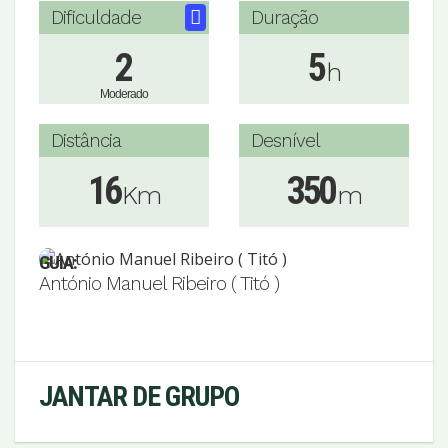
Dificuldade
Duração
2
5
h
Moderado
Distância
Desnível
16
350
Km
m
GUIA:
António Manuel Ribeiro ( Titó )
JANTAR DE GRUPO