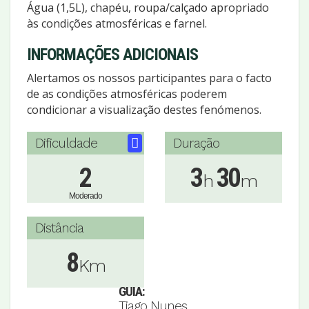
Água (1,5L), chapéu, roupa/calçado apropriado
às condições atmosféricas e farnel.
INFORMAÇÕES ADICIONAIS
Alertamos os nossos participantes para o facto
de as condições atmosféricas poderem
condicionar a visualização destes fenómenos.
Dificuldade
Duração
2
3
30
h
m
Moderado
Distância
8
Km
GUIA:
Tiago Nunes