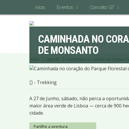
Início
Eventos
Conceito GT
CAMINHADA NO CORA
DE MONSANTO
Início
Agenda
Caminhada no coração do Parque Fl
- Trekking
A 27 de Junho, sábado, não perca a oportuni
maior área verde de Lisboa — cerca de 900 he
cidade.
Partilhe a aventura: