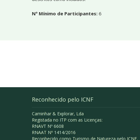
Nº Mínimo de Participantes:
6
Reconhecido pelo ICNF
Caminhar & Explorar, Lda
Registada no ITP com as Licenças:
RNAVT Nº 6608
RNAAT Nº 1414/2016
Reconhecido como Turismo de Natureza pelo ICNF.