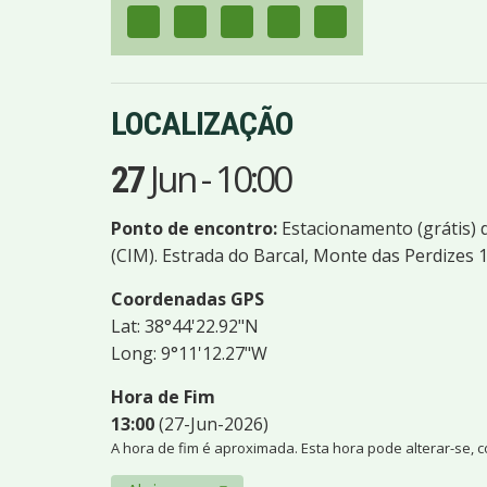
LOCALIZAÇÃO
Jun
-
10:00
27
Ponto de encontro:
Estacionamento (grátis) 
(CIM). Estrada do Barcal, Monte das Perdizes 
Coordenadas GPS
Lat: 38°44'22.92"N
Long: 9°11'12.27"W
Hora de Fim
13:00
(27-Jun-2026)
A hora de fim é aproximada. Esta hora pode alterar-se, 