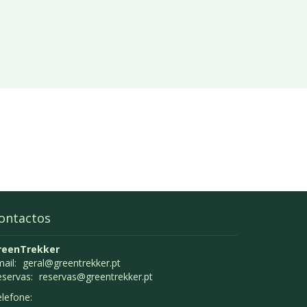
ontactos
reenTrekker
ail:
geral@greentrekker.pt
eservas:
reservas@greentrekker.pt
lefone: