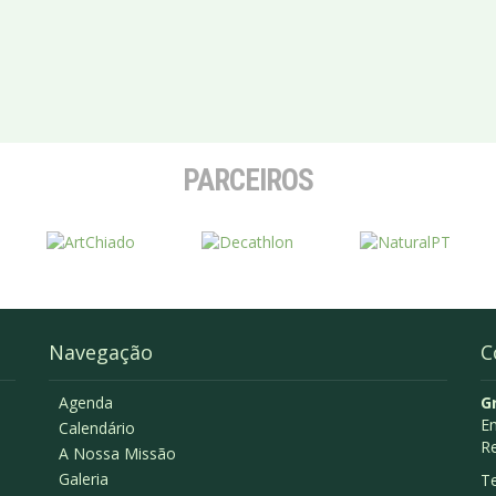
PARCEIROS
Navegação
C
Agenda
G
Em
Calendário
R
A Nossa Missão
Galeria
Te