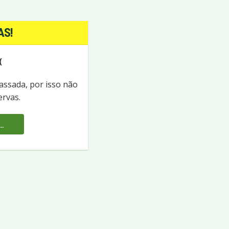
AS!
(
passada, por isso não
ervas.
.