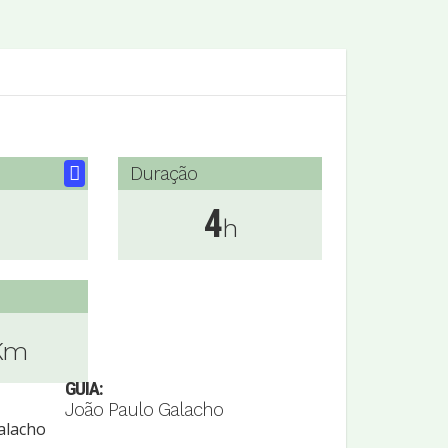
Duração
4
h
Km
GUIA:
João Paulo Galacho