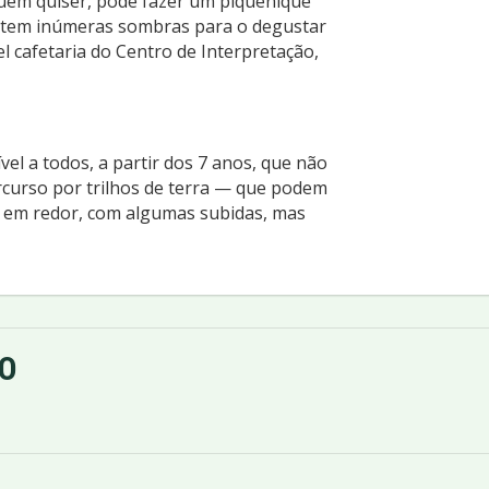
Quem quiser, pode fazer um piquenique
xistem inúmeras sombras para o degustar
l cafetaria do Centro de Interpretação,
ível a todos, a partir dos 7 anos, que não
curso por trilhos de terra — que podem
 em redor, com algumas subidas, mas
O