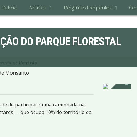
Galeria
Notícias
Perguntas Frequentes
Con
ÇÃO DO PARQUE FLORESTAL
O MAI
orestal de Monsanto
dade de participar numa caminhada na
ctares — que ocupa 10% do território da