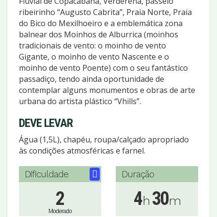
Fluvial de Copacabana, Verderena, passeio
ribeirinho “Augusto Cabrita”, Praia Norte, Praia
do Bico do Mexilhoeiro e a emblemática zona
balnear dos Moinhos de Alburrica (moinhos
tradicionais de vento: o moinho de vento
Gigante, o moinho de vento Nascente e o
moinho de vento Poente) com o seu fantástico
passadiço, tendo ainda oportunidade de
contemplar alguns monumentos e obras de arte
urbana do artista plástico “Vhills”.
DEVE LEVAR
Água (1,5L), chapéu, roupa/calçado apropriado
às condições atmosféricas e farnel.
Dificuldade
Duração
2
4
30
h
m
Moderado