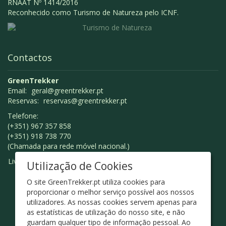
RNAAT Nº 1414/2016
Reconhecido como Turismo de Natureza pelo ICNF.
Contactos
GreenTrekker
Email:
geral@greentrekker.pt
Reservas:
reservas@greentrekker.pt
Telefone:
(+351) 967 357 858
(+351) 918 738 770
(Chamada para rede móvel nacional.)
Livro de Reclamações
Utilização de Cookies
O site GreenTrekker.pt utiliza cookies para
proporcionar o melhor serviço possível aos nossos
utilizadores. As nossas cookies servem apenas para
as estatísticas de utilização do nosso site, e não
guardam qualquer tipo de informação pessoal. Ao