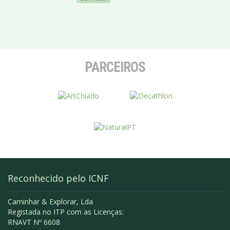
PARCEIROS
Reconhecido pelo ICNF
Caminhar & Explorar, Lda
Registada no ITP com as Licenças:
RNAVT Nº 6608