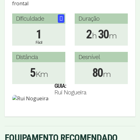
frontal
Dificuldade
Duração
1
2
30
h
m
Fácil
Distância
Desnível
5
80
Km
m
GUIA:
Rui Nogueira
EQUIPAMENTO RECOMENDADO