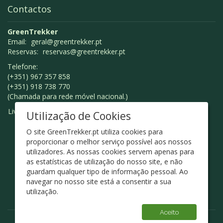
Contactos
GreenTrekker
Email:
geral@greentrekker.pt
Reservas:
reservas@greentrekker.pt
Telefone:
(+351) 967 357 858
(+351) 918 738 770
(Chamada para rede móvel nacional.)
Livro de Reclamações
Utilização de Cookies
O site GreenTrekker.pt utiliza cookies para
proporcionar o melhor serviço possível aos nossos
utilizadores. As nossas cookies servem apenas para
as estatísticas de utilização do nosso site, e não
guardam qualquer tipo de informação pessoal. Ao
navegar no nosso site está a consentir a sua
utilização.
Aceito