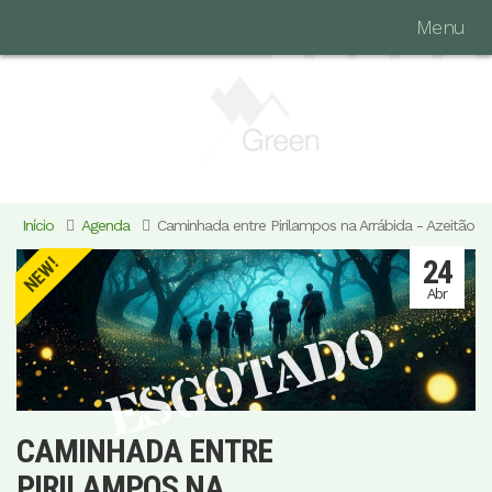
Menu
Início
Agenda
Caminhada entre Pirilampos na Arrábida - Azeitão
24
NEW!
Abr
ESGOTADO
CAMINHADA ENTRE
PIRILAMPOS NA